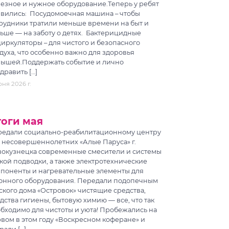
езное и нужное оборудование.Теперь у ребят
вились: Посудомоечная машина – чтобы
рудники тратили меньше времени на быт и
ьше — на заботу о детях. Бактерицидные
иркуляторы – для чистого и безопасного
духа, что особенно важно для здоровья
ышей.Поддержать событие и лично
дравить […]
ня 2026 г.
оги мая
едали социально-реабилитационному центру
 несовершеннолетних «Алые Паруса» г.
окузнецка современные смесители и системы
кой подводки, а также электротехнические
поненты и нагревательные элементы для
онного оборудования. Передали подопечным
ского дома «Островок» чистящие средства,
дства гигиены, бытовую химию — все, что так
бходимо для чистоты и уюта! Пробежались на
вом в этом году «Воскресном коферане» и