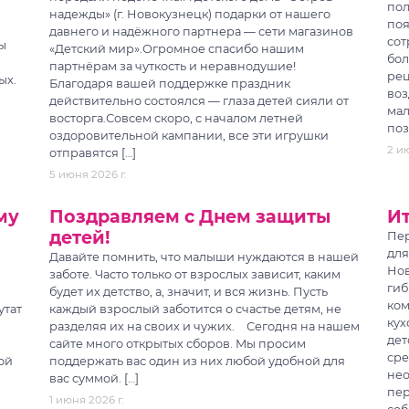
пол
надежды» (г. Новокузнецк) подарки от нашего
поя
давнего и надёжного партнера — сети магазинов
сот
ы
«Детский мир».Огромное спасибо нашим
бол
партнёрам за чуткость и неравнодушие!
рец
ых.
Благодаря вашей поддержке праздник
воз
действительно состоялся — глаза детей сияли от
мал
восторга.Совсем скоро, с началом летней
поз
оздоровительной кампании, все эти игрушки
2 ию
отправятся […]
5 июня 2026 г.
му
Поздравляем с Днем защиты
Ит
детей!
Пер
для
Давайте помнить, что малыши нуждаются в нашей
Нов
заботе. Часто только от взрослых зависит, каким
гиб
будет их детство, а, значит, и вся жизнь. Пусть
ком
утат
каждый взрослый заботится о счастье детям, не
кух
разделяя их на своих и чужих. ⠀Сегодня на нашем
дет
сайте много открытых сборов. Мы просим
сре
ой
поддержать вас один из них любой удобной для
нео
вас суммой. […]
пер
1 июня 2026 г.