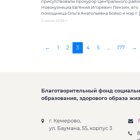
присутствовали прокурор Центрального район
Новокузнецка Евгений Игоревич Пензин, его
помощница Ольга Анатольевна Бойко и мэр г. [
2 июня 2026 г.
←
1
2
3
4
5
…
177
→
Благотворительный фонд социальн
образования, здорового образа жи
г. Кемерово,
ул. Баумана, 55, корпус 3
8