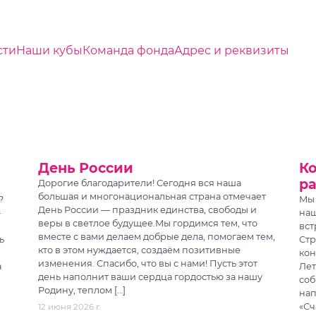
сти
Наши кубы
Команда фонда
Адрес и реквизиты
День России
К
ра
Дорогие благодарители! Сегодня вся наша
большая и многонациональная страна отмечает
?
Мы 
День России — праздник единства, свободы и
—
наш
веры в светлое будущее.Мы гордимся тем, что
вст
вместе с вами делаем добрые дела, помогаем тем,
ь
Стр
кто в этом нуждается, создаём позитивные
кон
изменения. Спасибо, что вы с нами! Пусть этот
а
Лет
день наполнит ваши сердца гордостью за нашу
соб
Родину, теплом […]
нап
«Сч
12 июня 2026 г.