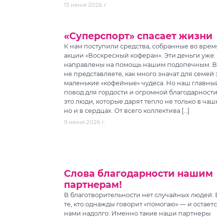
13 июня 2026 г.
«Суперспорт» спасает жизни
К нам поступили средства, собранные во врем
акции «Воскресный коферан». Эти деньги уже
направлены на помощь нашим подопечным. 
не представляете, как много значат для семей 
маленькие «кофейные» чудеса. Но наш главны
повод для гордости и огромной благодарност
это люди, которые дарят тепло не только в чаш
но и в сердцах. От всего коллектива […]
9 июня 2026 г.
Слова благодарности нашим
партнерам!
В благотворительности нет случайных людей. 
те, кто однажды говорит «помогаю» — и остаетс
нами надолго. Именно такие наши партнеры