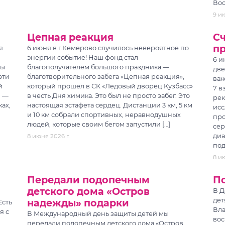
Вос
9 ию
Цепная реакция
Сч
п
я
6 июня в г.Кемерово случилось невероятное по
энергии событие! Наш фонд стал
6 и
Вы
благополучателем большого праздника —
две
эти
благотворительного забега «Цепная реакция»,
важ
й
который прошел в СК «Ледовый дворец Кузбасс»
7 в
и —
в честь Дня химика. Это был не просто забег. Это
рек
ках,
настоящая эстафета сердец. Дистанции 3 км, 5 км
исс
и 10 км собрали спортивных, неравнодушных
про
людей, которые своим бегом запустили […]
сер
диа
8 июня 2026 г.
под
8 ию
Передали подопечным
По
детского дома «Остров
В Д
дет
надежды» подарки
Есть
Вл
я с
В Международный день защиты детей мы
вос
передали подопечным детского дома «Остров