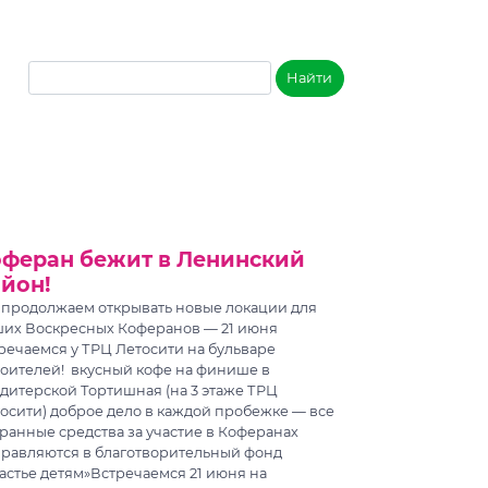
оферан бежит в Ленинский
йон!
продолжаем открывать новые локации для
их Воскресных Коферанов — 21 июня
речаемся у ТРЦ Летосити на бульваре
оителей! ️ вкусный кофе на финише в
дитерской Тортишная (на 3 этаже ТРЦ
осити) доброе дело в каждой пробежке — все
ранные средства за участие в Коферанах
равляются в благотворительный фонд
астье детям»Встречаемся 21 июня на