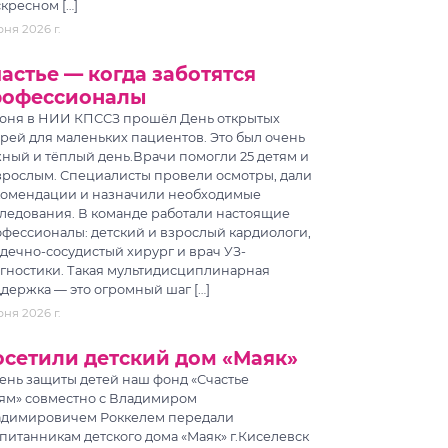
кресном […]
ня 2026 г.
астье — когда заботятся
рофессионалы
юня в НИИ КПССЗ прошёл День открытых
рей для маленьких пациентов. Это был очень
ный и тёплый день.Врачи помогли 25 детям и
зрослым. Специалисты провели осмотры, дали
омендации и назначили необходимые
ледования. В команде работали настоящие
фессионалы: детский и взрослый кардиологи,
дечно-сосудистый хирург и врач УЗ-
гностики. Такая мультидисциплинарная
держка — это огромный шаг […]
ня 2026 г.
сетили детский дом «Маяк»
ень защиты детей наш фонд «Счастье
ям» совместно с Владимиром
адимировичем Роккелем передали
питанникам детского дома «Маяк» г.Киселевск