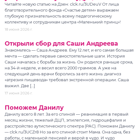
Читайте новую статью на Дзен: clck.ru/3UDeuV От лица
благотворительного фонда «Счастье детям» выражаем
глубокую признательность всему педагогическому
коллективу и сотрудникам центра «Маленький принц»!
18 июня 2026 г.
Открыли сбор для Саши Андреева
Знакомьтесь — Саша Андреев. Ему 12 лет, и его самая большая
мечта — сделать первые самостоятельные шаги. История
Саши началась с борьбы за жизнь. Он родился раньше срока,
на 34-й неделе, и весил всего 2000 граммов. А уже на
следующий день врачи боролись за его жизнь: диагноз
«атрезия пищевода» требовал экстренной операции. Саша
выжил. Две […]
17 июня 2026 г.
Поможем Данилу
Данилу всего 8 лет. За его спиной — реанимация в первый
месяц жизни, тяжелый ДЦП, эпилепсия, гидроцефалия и
расстройство аутистического спектра (РАС). Поможем Данилу
— clck.ru/3UCZr8 Но за его спиной стоит Мама. Она одна, без
работы, с маленькой пенсией и верой в чудо. И чудо