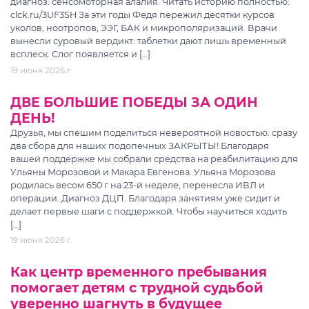
диагноз: сенсомоторная алалия. Читать историю полностью:
clck.ru/3UF3SH За эти годы Федя пережил десятки курсов
уколов, ноотропов, ЭЭГ, БАК и микрополяризаций. Врачи
вынесли суровый вердикт: таблетки дают лишь временный
всплеск. Слог появляется и […]
19 июня 2026 г.
ДВЕ БОЛЬШИЕ ПОБЕДЫ ЗА ОДИН
ДЕНЬ!
Друзья, мы спешим поделиться невероятной новостью: сразу
два сбора для наших подопечных ЗАКРЫТЫ! Благодаря
вашей поддержке мы собрали средства на реабилитацию для
Ульяны Морозовой и Макара Евгенова. Ульяна Морозова
родилась весом 650 г на 23-й неделе, перенесла ИВЛ и
операции. Диагноз ДЦП. Благодаря занятиям уже сидит и
делает первые шаги с поддержкой. Чтобы научиться ходить
[…]
19 июня 2026 г.
Как центр временного пребывания
помогает детям с трудной судьбой
уверенно шагнуть в будущее