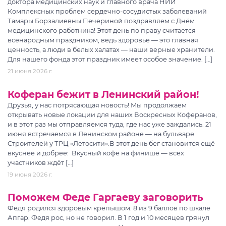
доктора медицинских наук и главного врача НИИ
Комплексных проблем сердечно-сосудистых заболеваний
Тамары Борзалиевны Печериной поздравляем с Днём
медицинского работника! Этот день по праву считается
всенародным праздником, ведь здоровье — это главная
ценность, а люди в белых халатах — наши верные хранители.
Для нашего фонда этот праздник имеет особое значение. […]
21 июня 2026 г.
Коферан бежит в Ленинский район!
Друзья, у нас потрясающая новость! Мы продолжаем
открывать новые локации для наших Воскресных Коферанов,
и в этот раз мы отправляемся туда, где нас уже заждались. 21
июня встречаемся в Ленинском районе — на бульваре
Строителей у ТРЦ «Летосити».В этот день бег становится ещё
вкуснее и добрее: ️ Вкусный кофе на финише — всех
участников ждёт […]
19 июня 2026 г.
Поможем Феде Гаргаеву заговорить
Федя родился здоровым крепышом. 8 из 9 баллов по шкале
Апгар. Федя рос, но не говорил. В 1 год и 10 месяцев грянул