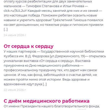
оплату курсов реабилитации для двух замечательных
мальчиков — Тимофея Степанова и Ильи Рочева —
clck.ru/3UL2uY Каждый месяц занятий для них и их семей —
это настоящая победа. Поможем ребятам освоить новые
навыки и укрепить здоровье! Трёхлетний Тимоша появился
на свет доношенным, но тяжелые роды и гипоксия привели
[…]
24 июня 2026 г.
От сердца к сердцу
У наших партнеров — Государственной научной библиотеки
Кузбасса им. В.Д. Федорова (ул.Дзержинского, 19)— открылась
уникальная выставка «От сердца к сердцу». Выставка
приурочена ко Дню медицинского работника —
профессиональному празднику тех, кто дарит нам самое
ценное. И мы, как фонд, заботящийся о счастье детей, не
можем пройти мимо этой истории. Ведь здоровье и
вдохновение идут рука […]
22 июня 2026 г.
С днём медицинского работника
От имени Президента нашего благотворительного фонда,