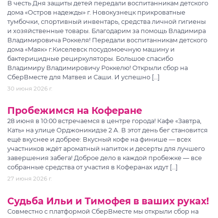
В честь Дня защиты детей передали воспитанникам детского
дома «Остров надежды» г. Новокузнецк прикроватные
тумбочки, спортивный инвентарь, средства личной гигиены
и хозяйственные товары. Благодарим за помощь Владимира
Владимировича Роккеля! Передали воспитанникам детского
дома «Маяк» г.Киселевск посудомоечную машину и
бактерицидные рециркуляторы. Большое спасибо
Владимиру Владимировичу Роккелю! Открыли сбор на
СберВместе для Матвея и Саши. И успешно […]
30 июня 2026 г.
Пробежимся на Коферане
28 июня в 10:00 встречаемся в центре города! Кафе «Завтра,
Кать» на улице Орджоникидзе 2 А. В этот день бег становится
ещё вкуснее и добрее: ️Вкусный кофе на финише — всех
участников ждёт ароматный напиток и десерты для лучшего
завершения забега! Доброе дело в каждой пробежке — все
собранные средства от участия в Коферанах идут […]
27 июня 2026 г.
Судьба Ильи и Тимофея в ваших руках!
Совместно с платформой СберВместе мы открыли сбор на