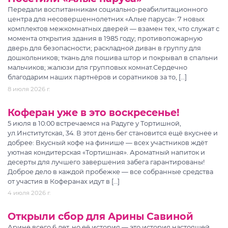
Передали воспитанникам социально-реабилитационного
центра для несовершеннолетних «Алые паруса»: 7 новых
комплектов межкомнатных дверей — взамен тех, что служат с
момента открытия здания в 1985 году; противопожарную
дверь для безопасности; раскладной диван в группу для
дошкольников; ткань для пошива штор и покрывал в спальни
мальчиков; жалюзи для групповых комнат.Сердечно
благодарим наших партнёров и соратников за то, […]
8 июля 2026 г.
Коферан уже в это воскресенье!
5 июля в 10:00 встречаемся на Радуге у Тортишной,
ул.Институтская, 34. В этот день бег становится ещё вкуснее и
добрее: Вкусный кофе на финише — всех участников ждёт
уютная кондитерская «Тортишная». Ароматный напиток и
десерты для лучшего завершения забега гарантированы!
Доброе дело в каждой пробежке — все собранные средства
от участия в Коферанах идут в […]
4 июля 2026 г.
Открыли сбор для Арины Савиной
Арине всего 6 лет, но её история — это история настоящей