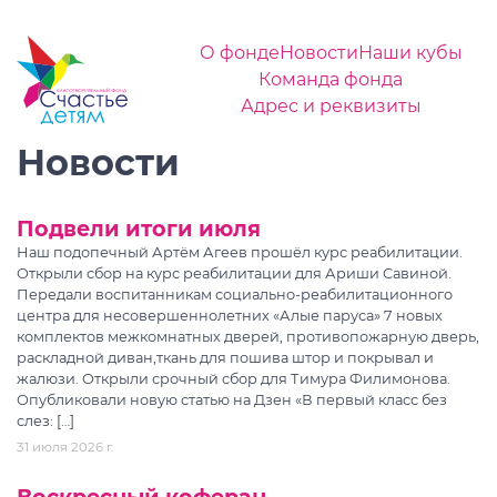
О фонде
Новости
Наши кубы
Команда фонда
Адрес и реквизиты
Новости
Подвели итоги июля
Наш подопечный Артём Агеев прошёл курс реабилитации.
Открыли сбор на курс реабилитации для Ариши Савиной.
Передали воспитанникам социально-реабилитационного
центра для несовершеннолетних «Алые паруса» 7 новых
комплектов межкомнатных дверей, противопожарную дверь,
раскладной диван,ткань для пошива штор и покрывал и
жалюзи. Открыли срочный сбор для Тимура Филимонова.
Опубликовали новую статью на Дзен «В первый класс без
слез: […]
31 июля 2026 г.