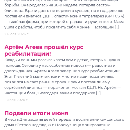
борьбы. Она родилась на 30-й неделе, потеряв сестру-
близнеца. Врачи долго не верили в худшее, но в год девочке
поставили диагноз: ДЦП, спастический тетрапарез (GMFCS 4)
— тяжёлая форма, при которой страдают и руки, и ноги. Мама
ушла с работы, чтобы посвятить себя Арине. Настоящий […]
2 июля 2026 г.
Артём Агеев прошёл курс
реабилитации!
Каждый день мы рассказываем вам о детях, которым нужна
помощь. Сегодня у нас особенная новость — радостная и
долгожданная! Артём Агеев завершил курс реабилитации!
Этот 11-летний мальчик, как и многие наши подопечные,
появился на свет раньше срока. Врачи поставили ему
серьёзный диагноз — поражения мозга и ДЦП. Но Артём —
настоящий боец! Благодаря вашей поддержке […]
1 июля 2026 г.
Подвели итоги июня
В честь Дня защиты детей передали воспитанникам детского
дома «Остров надежды» г. Новокузнецк прикроватные