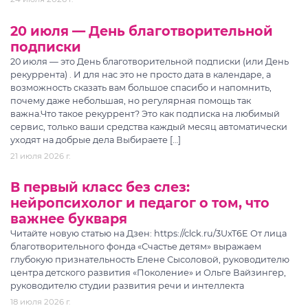
20 июля — День благотворительной
подписки
20 июля — это День благотворительной подписки (или День
рекуррента) . И для нас это не просто дата в календаре, а
возможность сказать вам большое спасибо и напомнить,
почему даже небольшая, но регулярная помощь так
важна.Что такое рекуррент? Это как подписка на любимый
сервис, только ваши средства каждый месяц автоматически
уходят на добрые дела Выбираете […]
21 июля 2026 г.
В первый класс без слез:
нейропсихолог и педагог о том, что
важнее букваря
Читайте новую статью на Дзен: https://clck.ru/3UxT6E От лица
благотворительного фонда «Счастье детям» выражаем
глубокую признательность Елене Сысоловой, руководителю
центра детского развития «Поколение» и Ольге Вайзингер,
руководителю студии развития речи и интеллекта
18 июля 2026 г.