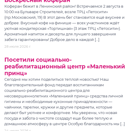
Воскресный коферан
Коферан бежит в Ленинский район! Встречаемся 2 августа в
10:00 на Бульваре Строителей, возле ТРЦ «Летосити»
(пр.Московский, 19) В этот день бег становится ещё вкуснее и
добрее: Вкусный кофе на финише — всех участников ждёт
уютная кондитерская «Тортишная» (3 этаж ТРЦ «Летосити»).
Ароматный напиток и десерты для лучшего завершения
забега гарантированы! Доброе дело в каждой […]
28 июля 2026 г.
Посетили социально-
реабилитационный центр «Маленький
принц»
Сегодня мы хотим поделиться теплой новостью! Наш
благотворительный фонд передал воспитанникам
социально-реабилитационного центра для
несовершеннолетних «Маленький принц» средства личной
гигиены и необходимые кухонные принадлежности —
чайники, тарелки, кружки и другие предметы, которые
делают быт уютнее и комфортнее. Мы уверены, что новая
посуда и забота о чистоте создадут еще более теплую и
домашнюю атмосферу в центре Особую благодарность мы […]
24 июля 2026 г.