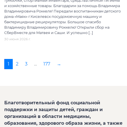
тумбочки, спортивный инвентарь, средства личной гигиены
и хозяйственные товары. Благодарим за помощь Владимира
Владимировича Роккеля! Передали воспитанникам детского
дома «Маяк» г.Киселевск посудомоечную машину и
бактерицидные рециркуляторы. Большое спасибо
Владимиру Владимировичу Роккелю! Открыли сбор на
СберВместе для Матвея и Саши. И успешно […]
30 июня 2026 г.
1
2
3
…
177
→
Благотворительный фонд социальной
поддержки и защиты детей, граждан и
организаций в области медицины,
образования, здорового образа жизни, а также