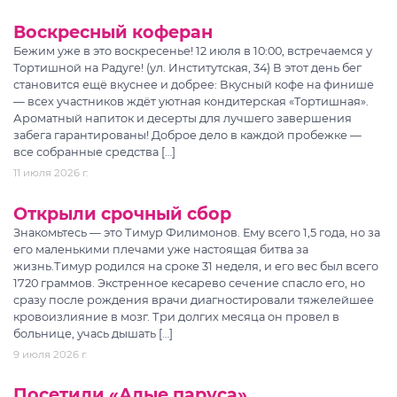
Воскресный коферан
Бежим уже в это воскресенье! 12 июля в 10:00, встречаемся у
Тортишной на Радуге! (ул. Институтская, 34) В этот день бег
становится ещё вкуснее и добрее: Вкусный кофе на финише
— всех участников ждёт уютная кондитерская «Тортишная».
Ароматный напиток и десерты для лучшего завершения
забега гарантированы! Доброе дело в каждой пробежке —
все собранные средства […]
11 июля 2026 г.
Открыли срочный сбор
Знакомьтесь — это Тимур Филимонов. Ему всего 1,5 года, но за
его маленькими плечами уже настоящая битва за
жизнь.Тимур родился на сроке 31 неделя, и его вес был всего
1720 граммов. Экстренное кесарево сечение спасло его, но
сразу после рождения врачи диагностировали тяжелейшее
кровоизлияние в мозг. Три долгих месяца он провел в
больнице, учась дышать […]
9 июля 2026 г.
Посетили «Алые паруса»