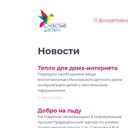
О фонде
Ново
Новости
Тепло для дома-интернета
Передали необходимые вещи
воспитанникам Мысковского детского дома-
интерната для детей с ментальными
нарушениями.
4 марта 2026 г.
Добро на льду
На стадионе «Алюминщик» в Новокузнецке
прошел традиционный турнир по хоккею,
посвященный памяти С.Н. Суворова и В.И.