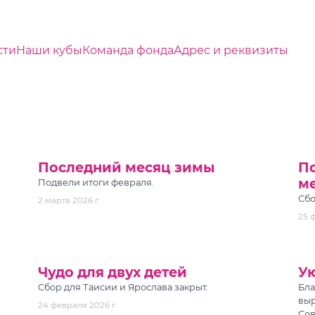
сти
Наши кубы
Команда фонда
Адрес и реквизиты
Последний месяц зимы
П
м
Подвели итоги февраля.
Сбо
2 марта 2026 г.
25 
Чудо для двух детей
Ую
Сбор для Таисии и Ярослава закрыт.
Бла
выр
24 февраля 2026 г.
Сов