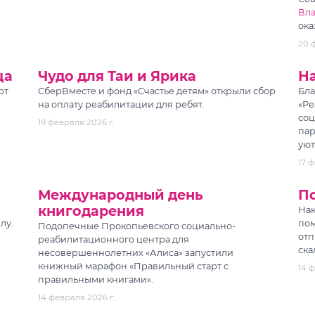
Вл
ока
20 
ца
Чудо для Таи и Ярика
Н
рт
СберВместе и фонд «Счастье детям» открыли сбор
Бла
на оплату реабилитации для ребят.
«Ре
соц
19 февраля 2026 г.
пар
уют
17 ф
Международный день
П
книгодарения
Нак
лу.
пом
Подопечные Прокопьевского социально-
отп
реабилитационного центра для
ска
несовершеннолетних «Алиса» запустили
книжный марафон «Правильный старт с
14 ф
правильными книгами».
14 февраля 2026 г.