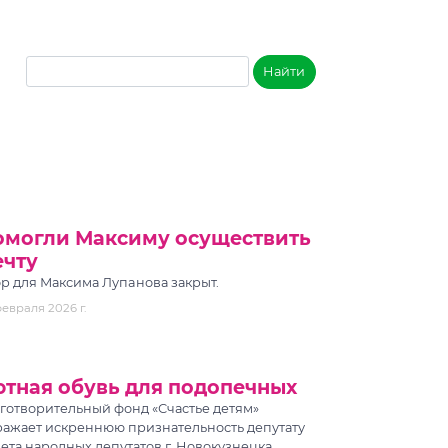
омогли Максиму осуществить
ечту
р для Максима Лупaнова закрыт.
февраля 2026 г.
тная обувь для подопечных
готворительный фонд «Счастье детям»
ажает искреннюю признательность депутату
ета народных депутатов г. Новокузнецка