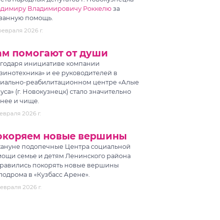
адимиру Владимировичу Роккелю
за
занную помощь.
февраля 2026 г.
ам помогают от души
годаря инициативе компании
зинотехника» и ее руководителей в
иально-реабилитационном центре «Алые
уса» (г. Новокузнецк) стало значительно
нее и чище.
евраля 2026 г.
окоряем новые вершины
ануне подопечные Центра социальной
ощи семье и детям Ленинского района
равились покорять новые вершины
лодрома в «Кузбасс Арене».
евраля 2026 г.