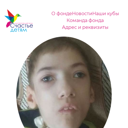
О фонде
Новости
Наши кубы
Команда фонда
Адрес и реквизиты