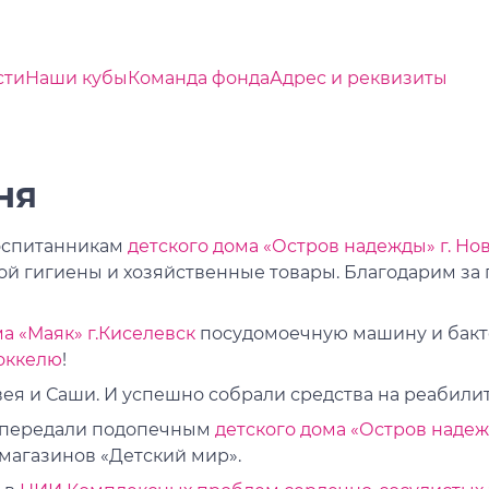
сти
Наши кубы
Команда фонда
Адрес и реквизиты
ня
воспитанникам
детского дома «Остров надежды» г. Но
ой гигиены и хозяйственные товары. Благодарим з
ма «Маяк» г.Киселевск
посудомоечную машину и бакт
оккелю
!
ея и Саши. И успешно собрали средства на реабили
 передали подопечным
детского дома «Остров надеж
 магазинов «Детский мир».