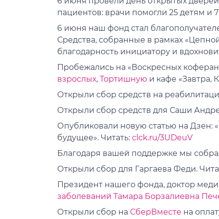
6 июня провели день открытых дверей
пациентов: врачи помогли 25 детям и 
6 июня наш фонд стал благополучател
Средства, собранные в рамках «Цепн
благодарность инициатору и вдохнов
Пробежались на «Воскресных коферана
взрослых
,
Тортишную
и кафе «Завтра, К
Открыли сбор средств на реабилитац
Открыли сбор средств для Саши Андр
Опубликовали новую статью на Дзен: 
будущее». Читать:
clck.ru/3UDeuV
Благодаря вашей поддержке мы собра
Открыли сбор для Гаргаева Феди. Чит
Президент нашего фонда, доктор меди
заболеваний
Тамара Борзалиевна Печ
Открыли сбор на
СберВместе
на оплат