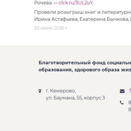
Рочева —
clck.ru/3UL2uY
Провели розыгрыш книг и литературно
Ирина Астафьева, Екатерина Бычкова, 
30 июня 2026 г.
Благотворительный фонд социальн
образования, здорового образа жи
г. Кемерово,
ул. Баумана, 55, корпус 3
8
8