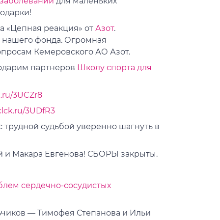
 заболеваний
для маленьких
подарки!
а «Цепная реакция» от
Азот
.
 нашего фонда. Огромная
опросам Кемеровского АО Азот.
годарим партнеров
Школу спорта для
k.ru/3UCZr8
clck.ru/3UDfR3
с трудной судьбой уверенно шагнуть в
 и Макара Евгенова! СБОРЫ закрыты.
лем сердечно-сосудистых
ьчиков — Тимофея Степанова и Ильи