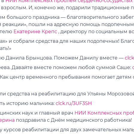
 в
НИИ Комплексных проблем сердечно-сосудистых
7 взрослым. И, конечно же, подарили традиционные 
ем большого праздника — благотворительного забег
ой реакции», пошли на адресную помощь подопечным
ителю
Екатерине Крепс
, директору по социальным в
х» и собрали средства для наших подопечных! Бла
ать!»
ию Данила Брынцова. Поможем Данилу вместе —
clc
еева. Давайте вместе поможем любой суммой Саше:
«Как центр временного пребывания помогает детям 
ли средства на реабилитацию для Ульяны Морозовой
ать историю мальчика:
clck.ru/3UF3SH
цинских наук и главный врач
НИИ Комплексных проб
ерина
поздравила с Днём медицинского работника!
у курсов реабилитации для двух замечательных мал