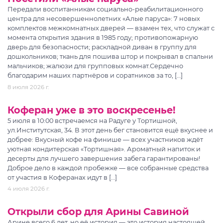
Передали воспитанникам социально-реабилитационного
центра для несовершеннолетних «Алые паруса»: 7 новых
комплектов межкомнатных дверей — взамен тех, что служат с
момента открытия здания в 1985 году; противопожарную
дверь для безопасности; раскладной диван в группу для
дошкольников; ткань для пошива штор и покрывал в спальни
мальчиков; жалюзи для групповых комнат.Сердечно
благодарим наших партнёров и соратников за то, […]
8 июля 2026 г.
Коферан уже в это воскресенье!
5 июля в 10:00 встречаемся на Радуге у Тортишной,
ул.Институтская, 34. В этот день бег становится ещё вкуснее и
добрее: Вкусный кофе на финише — всех участников ждёт
уютная кондитерская «Тортишная». Ароматный напиток и
десерты для лучшего завершения забега гарантированы!
Доброе дело в каждой пробежке — все собранные средства
от участия в Коферанах идут в […]
4 июля 2026 г.
Открыли сбор для Арины Савиной
Арине всего 6 лет, но её история — это история настоящей