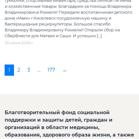
тумбочки, спортивный инвентарь, средства личной гигиены
и хозяйственные товары. Благодарим за помощь Владимира
Владимировича Роккеля! Передали воспитанникам детского
дома «Маяк» г.Киселевск посудомоечную машину и
бактерицидные рециркуляторы. Большое спасибо
Владимиру Владимировичу Роккелю! Открыли сбор на
СберВместе для Матвея и Саши. И успешно […]
30 июня 2026 г.
1
2
3
…
177
→
Благотворительный фонд социальной
поддержки и защиты детей, граждан и
организаций в области медицины,
образования, здорового образа жизни, а также