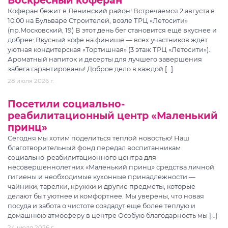
Воскресный коферан
Коферан бежит в Ленинский район! Встречаемся 2 августа в
10:00 на Бульваре Строителей, возле ТРЦ «Летосити»
(пр.Московский, 19) В этот день бег становится ещё вкуснее и
добрее: Вкусный кофе на финише — всех участников ждёт
уютная кондитерская «Тортишная» (3 этаж ТРЦ «Летосити»).
Ароматный напиток и десерты для лучшего завершения
забега гарантированы! Доброе дело в каждой […]
28 июля 2026 г.
Посетили социально-
реабилитационный центр «Маленький
принц»
Сегодня мы хотим поделиться теплой новостью! Наш
благотворительный фонд передал воспитанникам
социально-реабилитационного центра для
несовершеннолетних «Маленький принц» средства личной
гигиены и необходимые кухонные принадлежности —
чайники, тарелки, кружки и другие предметы, которые
делают быт уютнее и комфортнее. Мы уверены, что новая
посуда и забота о чистоте создадут еще более теплую и
домашнюю атмосферу в центре Особую благодарность мы […]
24 июля 2026 г.