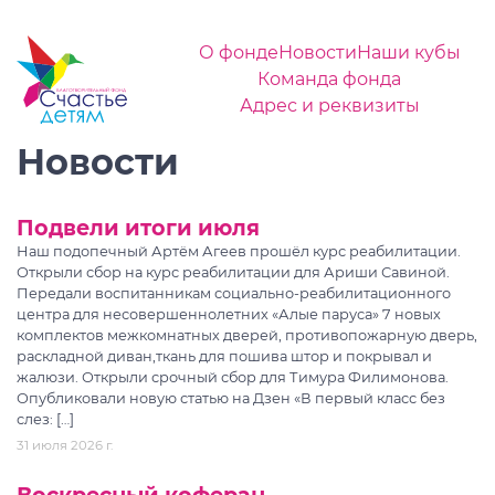
О фонде
Новости
Наши кубы
Команда фонда
Адрес и реквизиты
Новости
Подвели итоги июля
Наш подопечный Артём Агеев прошёл курс реабилитации.
Открыли сбор на курс реабилитации для Ариши Савиной.
Передали воспитанникам социально-реабилитационного
центра для несовершеннолетних «Алые паруса» 7 новых
комплектов межкомнатных дверей, противопожарную дверь,
раскладной диван,ткань для пошива штор и покрывал и
жалюзи. Открыли срочный сбор для Тимура Филимонова.
Опубликовали новую статью на Дзен «В первый класс без
слез: […]
31 июля 2026 г.