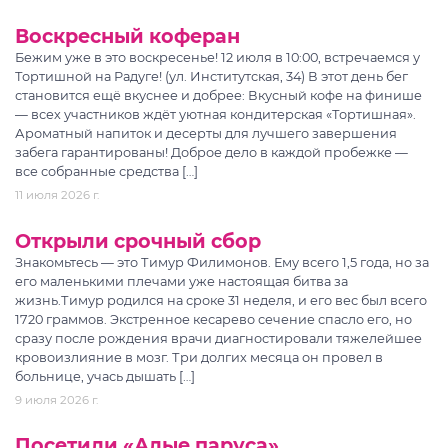
Воскресный коферан
Бежим уже в это воскресенье! 12 июля в 10:00, встречаемся у
Тортишной на Радуге! (ул. Институтская, 34) В этот день бег
становится ещё вкуснее и добрее: Вкусный кофе на финише
— всех участников ждёт уютная кондитерская «Тортишная».
Ароматный напиток и десерты для лучшего завершения
забега гарантированы! Доброе дело в каждой пробежке —
все собранные средства […]
11 июля 2026 г.
Открыли срочный сбор
Знакомьтесь — это Тимур Филимонов. Ему всего 1,5 года, но за
его маленькими плечами уже настоящая битва за
жизнь.Тимур родился на сроке 31 неделя, и его вес был всего
1720 граммов. Экстренное кесарево сечение спасло его, но
сразу после рождения врачи диагностировали тяжелейшее
кровоизлияние в мозг. Три долгих месяца он провел в
больнице, учась дышать […]
9 июля 2026 г.
Посетили «Алые паруса»