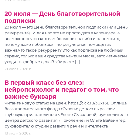
20 июля — День благотворительной
подписки
20 июля — это День благотворительной подписки (или День
рекуррента) . И для нас это не просто дата в календаре, а
возможность сказать вам большое спасибо и напомнить,
почему даже небольшая, но регулярная помощь так
важна.Что такое рекуррент? Это как подписка на любимый
сервис, только ваши средства каждый месяц автоматически
уходят на добрые дела Выбираете […]
21 июля 2026 г.
В первый класс без слез:
нейропсихолог и педагог о том, что
важнее букваря
Читайте новую статью на Дзен: https://clck.ru/3UxT6E От лица
благотворительного фонда «Счастье детям» выражаем
глубокую признательность Елене Сысоловой, руководителю
центра детского развития «Поколение» и Ольге Вайзингер,
руководителю студии развития речи и интеллекта
18 июля 2026 г.