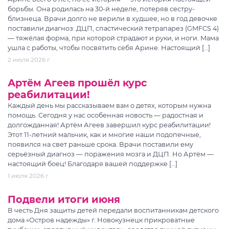
борьбы. Она родилась на 30-й неделе, потеряв сестру-
близнеца. Врачи долго не верили в худшее, но в год девочке
поставили диагноз: ДЦП, спастический тетрапарез (GMFCS 4)
— тяжёлая форма, при которой страдают и руки, и ноги. Мама
ушла с работы, чтобы посвятить себя Арине. Настоящий […]
2 июля 2026 г.
Артём Агеев прошёл курс
реабилитации!
Каждый день мы рассказываем вам о детях, которым нужна
помощь. Сегодня у нас особенная новость — радостная и
долгожданная! Артём Агеев завершил курс реабилитации!
Этот 11-летний мальчик, как и многие наши подопечные,
появился на свет раньше срока. Врачи поставили ему
серьёзный диагноз — поражения мозга и ДЦП. Но Артём —
настоящий боец! Благодаря вашей поддержке […]
1 июля 2026 г.
Подвели итоги июня
В честь Дня защиты детей передали воспитанникам детского
дома «Остров надежды» г. Новокузнецк прикроватные