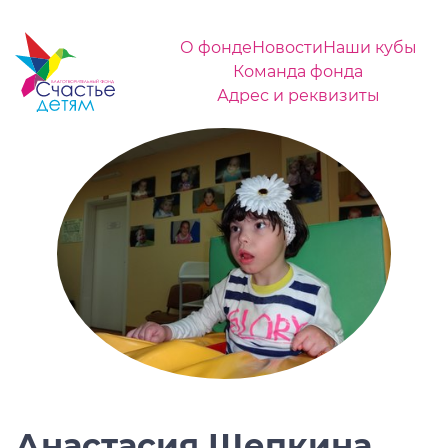
О фонде
Новости
Наши кубы
Команда фонда
Адрес и реквизиты
Анастасия Щепкина