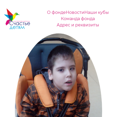
О фонде
Новости
Наши кубы
Команда фонда
Адрес и реквизиты