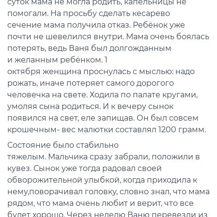
суто
к
мама
не могла родить,
капельницы не
помогали. На прось
бу
сделать кесарево
сечение
мама получила
отка
з. Ребёнок уже
почти не
шевелился внутри.
Мама о
чень боялась
потерять
,
ведь Ваня был долгожданным
и
желанным ребё
нком. 1
октября
женщина
проснулась с мыслью: надо
рожать
,
иначе
п
от
еряет самого дорого
го
человечка на св
ете. Ходила по пал
ате
кругами,
умоляя сына родиться. И к вечеру сынок
появился на свет, еле
запищав.
Он был совсем
крошечным-
в
ес
малютки составлял
12
00 грамм
.
Состояние было стабил
ьно
тяжелым.
Мальчика
сразу забрал
и, положили
в
кувез
. Сынок уже
тогда радовал своей
обворожительной улыбкой, когда приходила к
нему,
поворачивал головку,
словно зна
л
, что мама
рядом, что мама очень любит и
верит, что все
буд
ет хорошо. Через неделю Ваню перевезли из