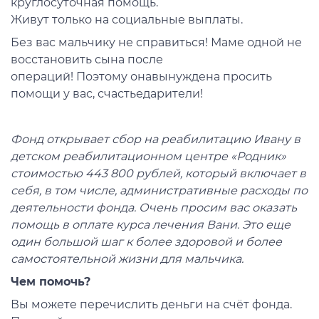
круглосуточная
помощь
.
Жи
вут
только
на
социальные выплаты
.
Без
в
ас
мальчику
не справиться! М
аме
одной не
восстановить сына
после
оп
ера
ц
ий!
Поэтому
она
вы
нуждена просить
помощи у
вас,
счастьедарители
!
Фонд открывает сбор на реабилитацию Ивану в
детском реабилитационном центре «Родник»
стоимостью 443 800 рублей, который включает в
себя, в том числе, административные расходы по
деятельности фонда. Очень просим вас оказать
помощь в оплате курса лечения Вани. Это еще
один большой шаг к более здоровой и более
самостоятельной жизни для мальчика.
Чем помочь?
Вы можете перечислить деньги на счёт фонда.