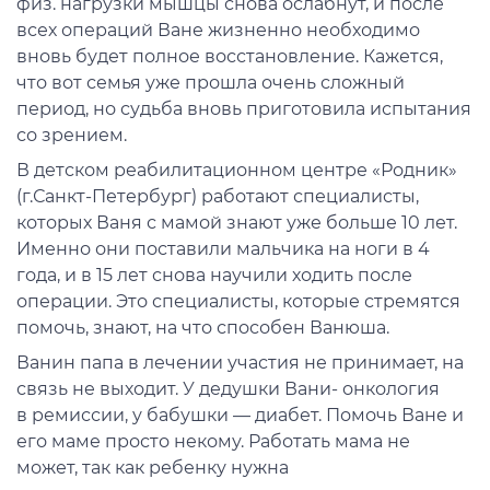
физ.
нагрузки
мышцы
снова ослабнут
,
и после
всех операций Ване жизненно необходимо
вновь
будет
полное восстановление.
К
ажется,
что вот семья уже прошла очень сложный
период, но судьба вновь
приготовила испытания
с
о зрением
.
В детском реабилитационном
центр
е
«
Родник
»
(г.
Санкт-Петербург) работают специалисты,
которых Ваня с мамой знают
уже больше 10 лет.
Именно они поставили
мальчика
на ноги в 4
года
,
и в 15
лет
снова научили х
одить после
операции. Это специал
исты
, которые стремя
тся
помочь
,
знают
,
на что
способен
Ванюша
.
Ванин папа
в лечении участия не принимает, на
связь не выходит.
У дедушки Вани-
онкология
в
ремиссии, у бабушки — д
иабет. Помочь
Ване и
его маме
просто
некому. Работать мама не
может, так как
ребенку нужна