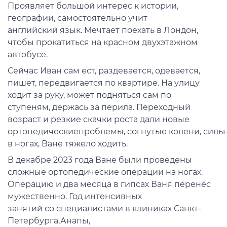
Проявляет
большой
интерес к истории,
географии,
самостоятельно
учит
англ
ийский
язык. Мечтает
п
оехать в Лондон,
чтобы
прокатиться
на красном двухэтажном
автобусе.
Сейчас Иван сам
ест
,
раздевается
,
одевается,
пишет,
передвигается
п
о
квартире. На улицу
ходит
за рук
у,
м
ожет подняться сам по
ступеням,
держась за перила.
Переходный
возраст и резкие скачки роста дали новые
ортопедические
п
роблемы
,
согнутые
колени,
силь
в ногах,
Ване
тяжело ходит
ь
.
В
декабре 2023 года Ване были п
роведены
сложные ортопедические операции
на ногах
.
Операцию и два месяца в гипсах Ваня
перенё
с
мужес
тв
е
нно. Год интенсивных
занятий
со
специ
али
стами
в клиниках
Санкт-
Петербурга
,
Анапы,