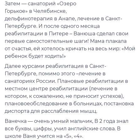
Затем
—
санаторий «
Озеро
Горькое
»
в
Челябинск
е
,
д
ель
фин
о
терапия
в
Анап
е
,
лечение в С
анкт-
Петербурге
. И после одного
ме
сяца
реабилитации в Питере – Ванюша
сдел
ал
свои
первые
самостоятельные
шаги!
Мама
плакала
от
счастья,
ей
хотелось
кричать на
весь
м
ир:
«М
ой
ребенок будет
ходить!
»
Далее курсами
реабилитация в Санкт-
Петербурге
, помимо этого –лечение в
санаториях России
. Плановые реабилитации в
местном центре реабилитации
(лечение в
котором, к
сожал
ению
, не приносит успехов),
плановое
обследование в больницах, постановка
диспорта для расслабления мышц.
Ванечка
—
очень умный мал
ьчи
к, В 2 года знал
все буквы, цифры
, учил
англ
ийские слова. В
школе
Ва
ня учится на «
5
»
,
«
4
»
.