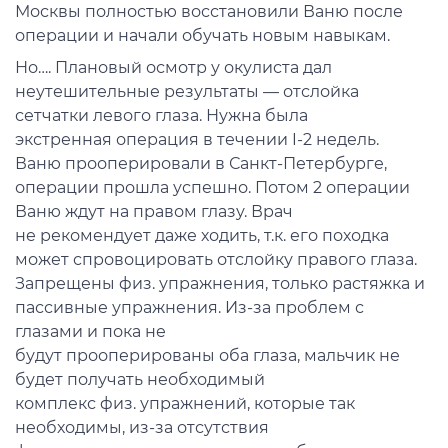
Москвы
полностью
восстан
о
вили
Ваню после
операции и нач
ал
и обучать новым навыкам.
Но….
П
лановый осмотр у окулиста
дал
неутешительные результаты
— отслойка
сетчатки левого глаза.
Нужна была
э
кстренная
операция в течении I-2 недель.
Ваню
прооперир
овали в Санкт-Петербурге,
операции прошла успешно
. Потом 2 операции
Ваню ждут на правом глазу. Врач
не
рекомендует
даже ходить, т.
к.
его
походка
может спровоцировать отслойку правого
глаза.
За
прещены физ.
упражнения, только
растяжка
и
пассивные
упражнения. Из-за проблем с
гл
а
зами и пока не
будут
прооперированы
оба
глаза,
мальчик
не
бу
дет п
олучать необходимый
комплекс
ф
и
з
.
упражнений
,
которые так
необходимы
,
из-за отсутствия