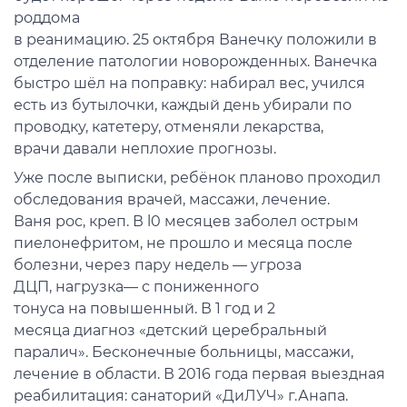
роддома
в
реанимацию.
25
октября
Ванечку
положили в
отделение
патологии новорожденных. Ванечка
быстро
шёл
на
поправку
: набирал
вес, учился
есть из
бутылочки
, каждый
день
убирали по
пр
оводку, катетеру,
отменяли лекарства,
врачи
давали
н
е
плохие прогнозы.
Уже после выписки, ребёнок п
ланово
про
ходил
обследования
врачей, массажи, лечение
.
Ваня
рос, креп.
В l0
месяцев заболел острым
пиелонефритом,
не прошло и месяца после
болезни,
через пару недель
—
угроза
ДЦП
,
нагрузка
—
с пониженного
тонуса
на
п
овышенный. В 1 год и 2
мес
яца
диагноз
«детский церебральный
паралич»
. Бесконечные больницы,
массажи,
лечение в области. В 2
0
16 года перв
ая выездная
реабилитация:
санаторий «
ДиЛУЧ
»
г
.
Ан
апа.