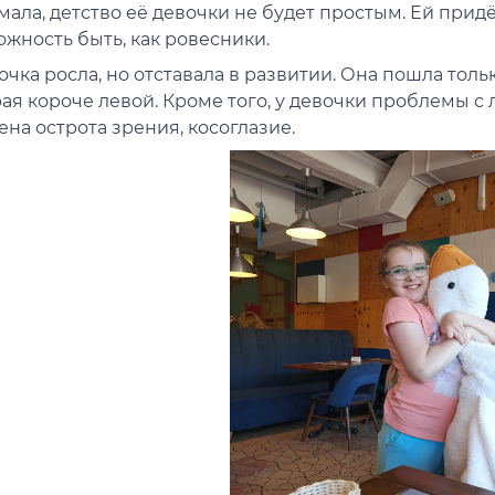
ала, детство её девочки не будет простым. Ей придё
жность быть, как ровесники.
чка росла, но отставала в развитии. Она пошла тольк
ая короче левой. Кроме того, у девочки проблемы с 
на острота зрения, косоглазие.