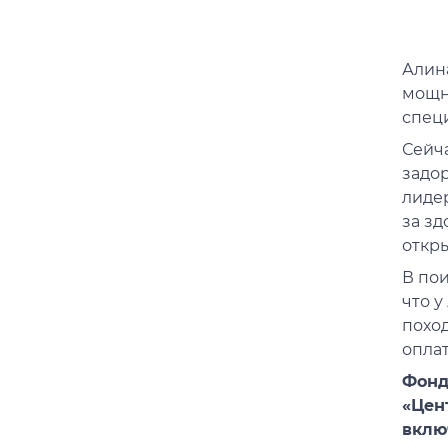
Алина
мощно
специ
Сейча
задор
лидер
за зд
откры
В по
что 
поход
оплат
Фонд
«Цен
вклю