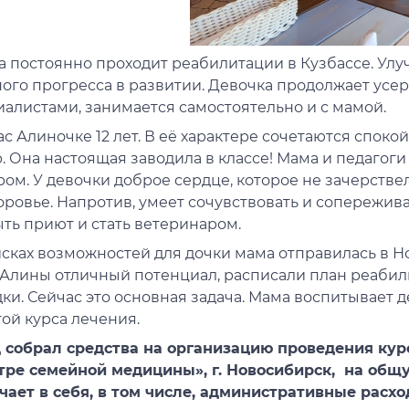
 постоянно проходит реабилитации в Кузбассе. Улу
го прогресса в развитии. Девочка продолжает усерд
алистами, занимается самостоятельно и с мамой.
с Алиночке 12 лет. В её характере сочетаются спок
. Она настоящая заводила в классе! Мама и педагоги
ом. У девочки доброе сердце, которое не зачерстве
оровье. Напротив, умеет сочувствовать и сопережив
ть приют и стать ветеринаром.
исках возможностей для дочки мама отправилась в Н
у Алины отличный потенциал, расписали план реабил
ки. Сейчас это основная задача. Мама воспитывает д
ой курса лечения.
 собрал средства на организацию проведения кур
тре семейной медицины», г. Новосибирск, на общу
чает в себя, в том числе, административные расх