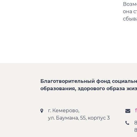
Возм
она с
сбыв
Благотворительный фонд социальн
образования, здорового образа жи
г. Кемерово,
ул. Баумана, 55, корпус 3
8
8