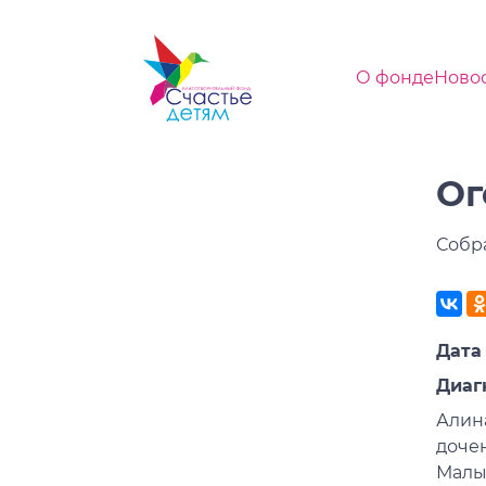
О фонде
Ново
Ог
Собра
Дата 
Диаг
Алин
доче
Малы