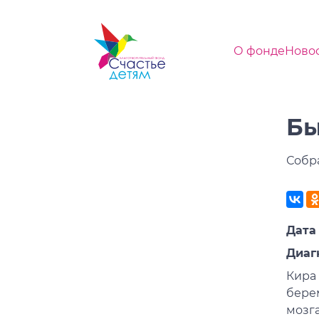
О фонде
Ново
Бы
Собр
Дата 
Диаг
Кира
бере
мозг