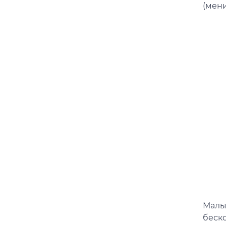
(мен
Малы
беск