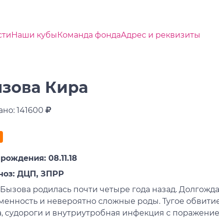
сти
Наши кубы
Команда фонда
Адрес и реквизиты
зова Кира
ано: 141600
рождения: 08.11.18
ноз: ДЦП, ЗПРР
 Бызова родилась почти четыре года назад. Долгожд
менность и невероятно сложные роды. Тугое обвитие
а, судороги и внутриутробная инфекция с поражение