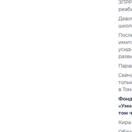
ЗПРР
реаб
Дево
школе
Посл
имит
усидч
разв
Пара
Сейча
толь
в Том
Фонд
«Умн
том 
Кира 
Обра