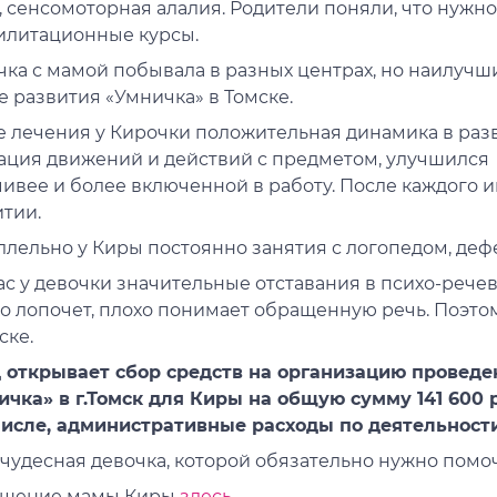
, сенсомоторная алалия. Родители поняли, что нужн
илитационные курсы.
чка с мамой побывала в разных центрах, но наилучш
 развития «Умничка» в Томске.
е лечения у Кирочки положительная динамика в разв
ация движений и действий с предметом, улучшился 
ивее и более включенной в работу. После каждого 
итии.
ллельно у Киры постоянно занятия с логопедом, деф
с у девочки значительные отставания в психо-речев
ко лопочет, плохо понимает обращенную речь. Поэто
ске.
 открывает сбор средств на организацию проведе
ичка» в г.Томск для Киры на общую сумму 141 600 р
числе, административные расходы по деятельност
чудесная девочка, которой обязательно нужно помо
щение мамы Киры
здесь
.