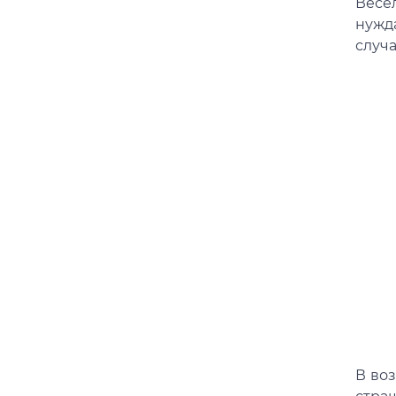
Весе
нужд
случ
В воз