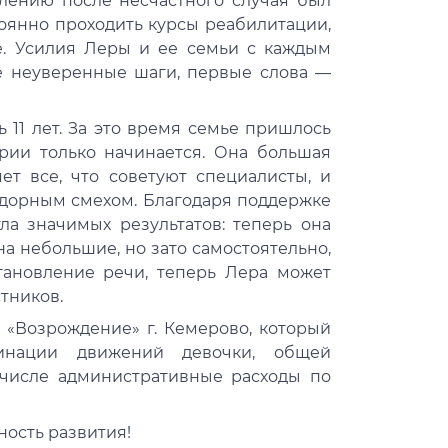
лению после несчастного случая был
тоянно проходить курсы реабилитации,
е. Усилия Леры и ее семьи с каждым
ые неуверенные шаги, первые слова —
 11 лет. За это время семье пришлось
рии только начинается. Она большая
ет все, что советуют специалисты, и
адорным смехом. Благодаря поддержке
ла значимых результатов: теперь она
на небольшие, но зато самостоятельно,
тановление речи, теперь Лера может
тников.
 «Возрождение» г. Кемерово, который
динации движений девочки, общей
 числе административные расходы по
ность развития!