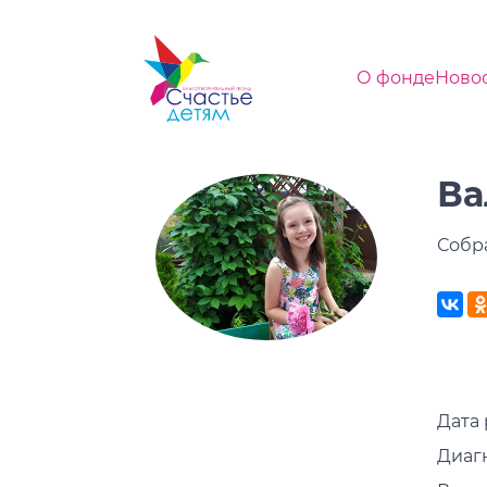
О фонде
Ново
Ва
Собр
Дата 
Диаг