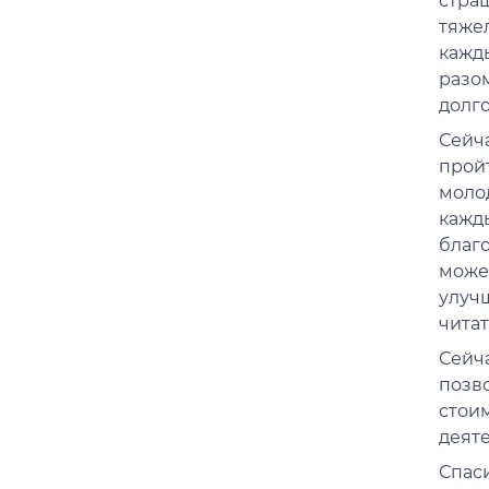
стра
тяже
кажд
разо
долг
Сейч
прой
моло
кажд
благ
может
улуч
чита
Сейч
позв
стои
деят
Спас