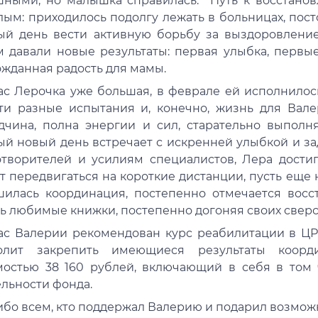
шными, но малышка справилась. Путь к восстанов
лым: приходилось подолгу лежать в больницах, пос
ый день вести активную борьбу за выздоровлени
м давали новые результаты: первая улыбка, перв
ожданная радость для мамы.
ас Лерочка уже большая, в феврале ей исполнилось
ти разные испытания и, конечно, жизнь для Вале
дчина, полна энергии и сил, старательно выполня
ый новый день встречает с искренней улыбкой и з
отворителей и усилиям специалистов, Лера достиг
 передвигаться на короткие дистанции, пусть еще 
шилась координация, постепенно отмечается восс
ть любимые книжки, постепенно догоняя своих сверс
ас Валерии рекомендован курс реабилитации в ЦР
олит закрепить имеющиеся результаты коор
мостью 38 160 рублей, включающий в себя в том
ельности фонда.
ибо всем, кто поддержал Валерию и подарил возмож