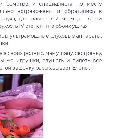
м осмотре у специалиста по месту
сильно встревожены и обратились в
слуха, где ровно в 2 месяца врачи
ость IV степени на обоих ушках.
еры ультрамощные слуховые аппараты,
чки.
а своих родных, маму, папу. сестренку,
льные игрушки, слушать и видеть все
огой за дочку рассказывает Елены.