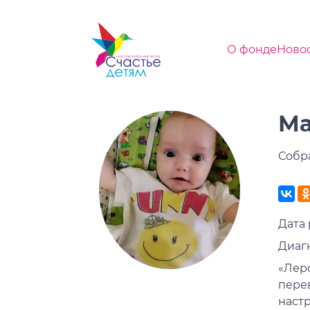
О фонде
Ново
Ма
Собр
Дата 
Диагн
«Леро
пере
наст