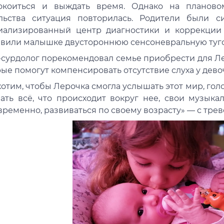
окоиться и выждать время. Однако на планово
льства ситуация повторилась. Родители были 
иализированный центр диагностики и коррекции 
авили малышке двустороннюю сенсоневральную тугоух
-сурдолог порекомендовал семье приобрести для Л
ые помогут компенсировать отсутствие слуха у дево
отим, чтобы Лерочка смогла услышать этот мир, голос
ать всё, что происходит вокруг нее, свои музыка
ременно, развиваться по своему возрасту» — с трев