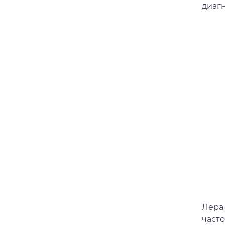
диагн
Лера
част