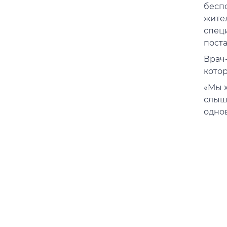
бесп
жите
спец
пост
Врач
котор
«Мы х
слыш
однов