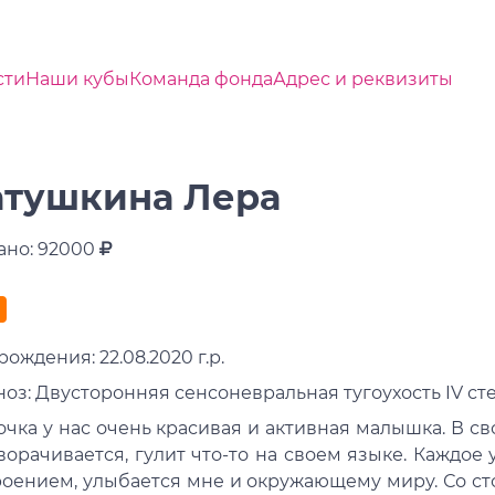
сти
Наши кубы
Команда фонда
Адрес и реквизиты
тушкина Лера
ано: 92000
рождения: 22.08.2020 г.р.
оз: Двусторонняя сенсоневральная тугоухость IV ст
чка у нас очень красивая и активная малышка. В св
ворачивается, гулит что-то на своем языке. Каждое
роением, улыбается мне и окружающему миру. Со сто