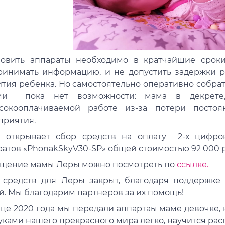
новить аппараты необходимо в кратчайшие срок
ринимать информацию, и не допустить задержки р
ития ребенка. Но самостоятельно оперативно собра
ми пока нет возможности: мама в декрете
сокооплачиваемой работе из-за потери посто
приятия.
 открывает сбор средств на оплату 2-х цифро
ратов «PhonakSkyV30-SP» общей стоимостью 92 000 
щение мамы Леры можно посмотреть по
ссылке.
 средств для Леры закрыт, благодаря поддержк
й. Мы благодарим партнеров за их помощь!
нце 2020 года мы передали аппартаы маме девочке,
уками нашего прекрасного мира легко, научится рас