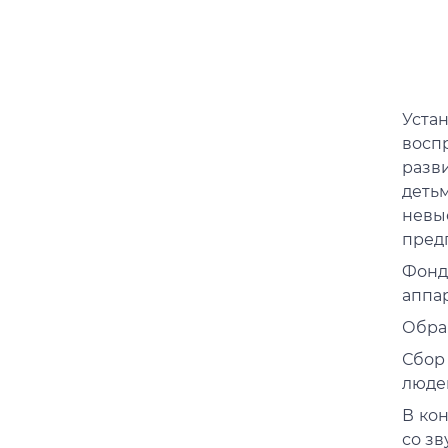
Уста
восп
разв
деть
невы
пред
Фонд
аппа
Обра
Сбор
люде
В ко
со зв