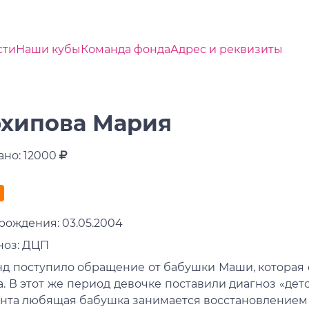
сти
Наши кубы
Команда фонда
Адрес и реквизиты
хипова Мария
ано: 12000
рождения: 03.05.2004
ноз: ДЦП
нд поступило обращение от бабушки Маши, которая с
а. В этот же период девочке поставили диагноз «дет
нта любящая бабушка занимается восстановлением 