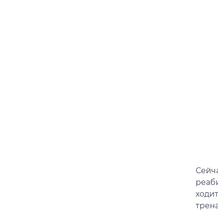
Сейч
реаб
ходи
трен