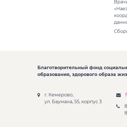
Врач
«Нае
коор
данно
Сбор
Благотворительный фонд социальн
образования, здорового образа жи
г. Кемерово,
ул. Баумана, 55, корпус 3
8
8