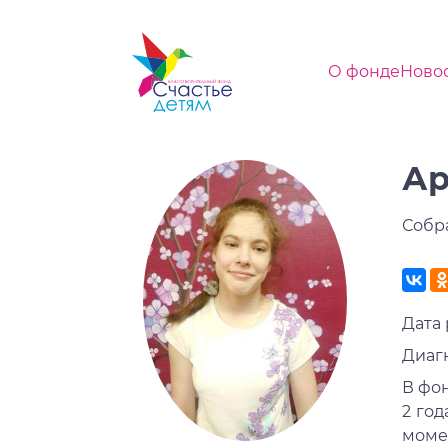
О фонде
Ново
Ар
Собр
Дата 
Диаг
В фо
2 год
моме