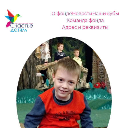
О фонде
Новости
Наши кубы
Команда фонда
Адрес и реквизиты