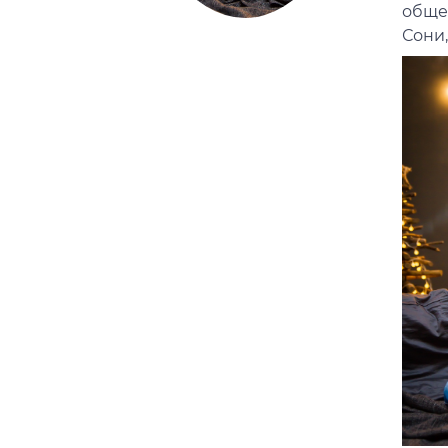
обще
Сони,