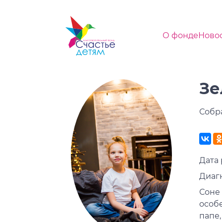
О фонде
Ново
Зе
Собр
Дата 
Диаг
Соне
особе
папе,