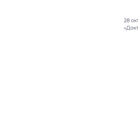
28 о
«Докт