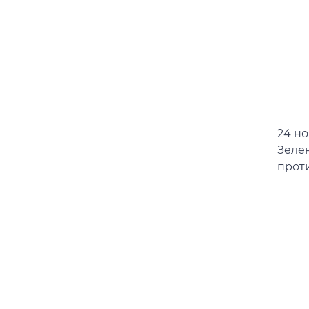
24 н
Зеле
прот