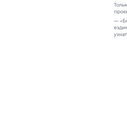
Толь
проя
— «Б
езди
узнат